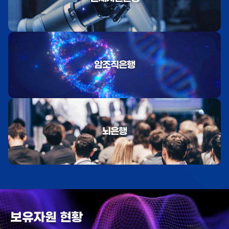
암조직은행
뇌은행
보유자원 현황