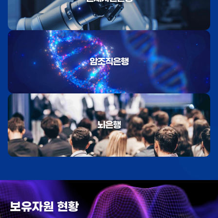
암조직은행
뇌은행
보유자원 현황