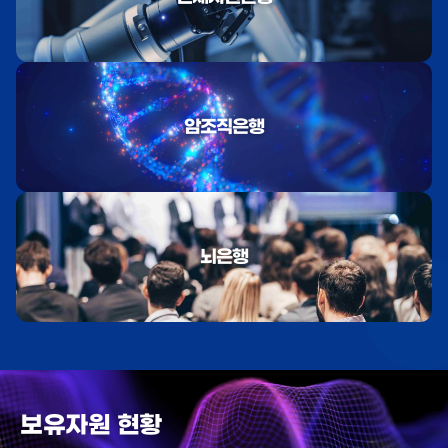
암조직은행
뇌은행
보유자원 현황