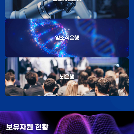
암조직은행
뇌은행
보유자원 현황