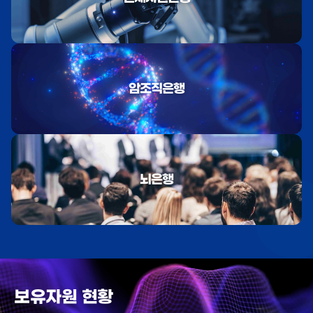
암조직은행
뇌은행
보유자원 현황