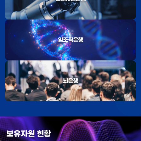
암조직은행
뇌은행
보유자원 현황