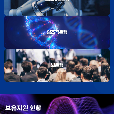
암조직은행
뇌은행
보유자원 현황